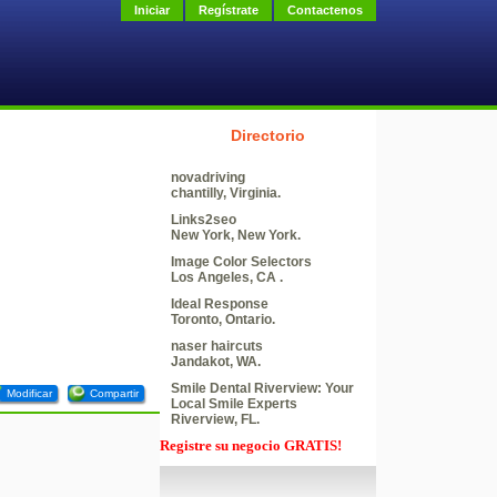
Iniciar
Regístrate
Contactenos
Directorio
novadriving
chantilly, Virginia.
Links2seo
New York, New York.
Image Color Selectors
Los Angeles, CA .
Ideal Response
Toronto, Ontario.
naser haircuts
Jandakot, WA.
Smile Dental Riverview: Your
Modificar
Compartir
Local Smile Experts
Riverview, FL.
Registre su negocio GRATIS!