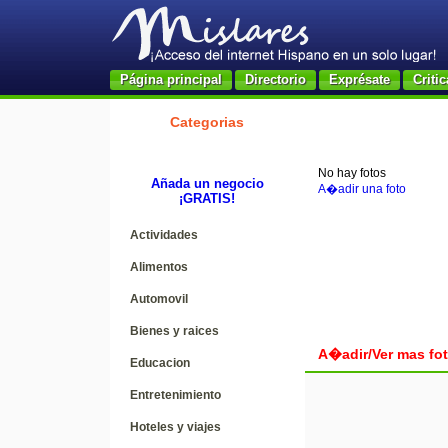
Página principal
Directorio
Exprésate
Critic
Categorias
No hay fotos
Añada un negocio
A�adir una foto
¡GRATIS!
Actividades
Alimentos
Automovil
Bienes y raices
A�adir/Ver mas fo
Educacion
Entretenimiento
Hoteles y viajes