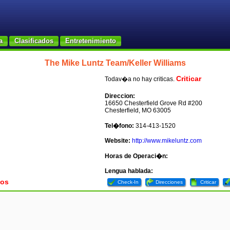
a
Clasificados
Entretenimiento
The Mike Luntz Team/Keller Williams
Criticar
Todav�a no hay criticas.
Direccion:
16650 Chesterfield Grove Rd #200
Chesterfield, MO 63005
Tel�fono:
314-413-1520
Website:
http://www.mikeluntz.com
Horas de Operaci�n:
Lengua hablada:
tos
Check-In
Direcciones
Criticar