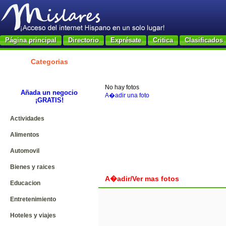
Página principal
Directorio
Exprésate
Critica
Clasificados
Categorias
No hay fotos
Añada un negocio
A�adir una foto
¡GRATIS!
Actividades
Alimentos
Automovil
Bienes y raices
A�adir/Ver mas fotos
Educacion
Entretenimiento
Hoteles y viajes