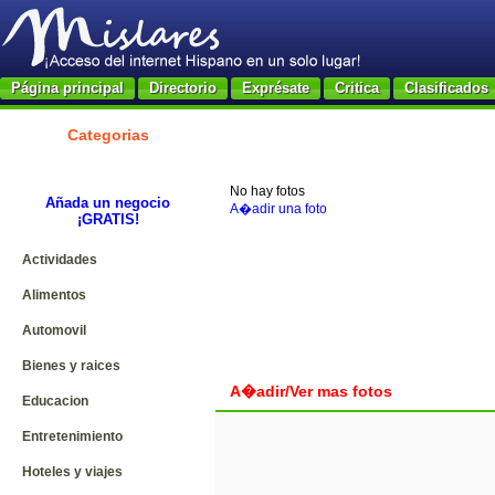
Página principal
Directorio
Exprésate
Critica
Clasificados
Categorias
No hay fotos
Añada un negocio
A�adir una foto
¡GRATIS!
Actividades
Alimentos
Automovil
Bienes y raices
A�adir/Ver mas fotos
Educacion
Entretenimiento
Hoteles y viajes