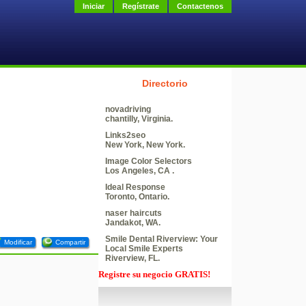
Iniciar
Regístrate
Contactenos
Directorio
novadriving
chantilly, Virginia.
Links2seo
New York, New York.
Image Color Selectors
Los Angeles, CA .
Ideal Response
Toronto, Ontario.
naser haircuts
Jandakot, WA.
Smile Dental Riverview: Your
Modificar
Compartir
Local Smile Experts
Riverview, FL.
Registre su negocio GRATIS!