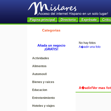
Página principal
Directorio
Exprésate
Critic
Categorias
No hay fotos
Añada un negocio
A�adir una foto
¡GRATIS!
Actividades
Alimentos
Automovil
Bienes y raices
A�adir/Ver mas fo
Educacion
Entretenimiento
Hoteles y viajes