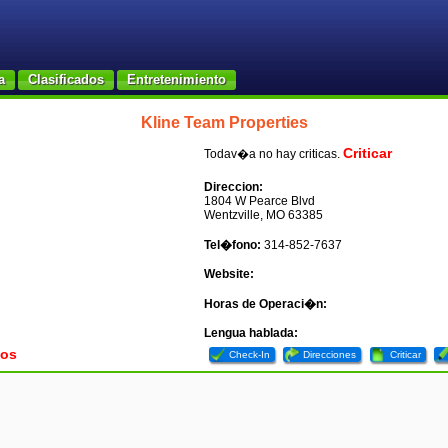
a
Clasificados
Entretenimiento
Kline Team Properties
Criticar
Todav�a no hay criticas.
Direccion:
1804 W Pearce Blvd
Wentzville, MO 63385
Tel�fono:
314-852-7637
Website:
Horas de Operaci�n:
Lengua hablada:
tos
Check-In
Direcciones
Criticar