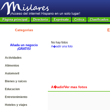
Página principal
Directorio
Exprésate
Critica
Clasificados
Categorias
E
No hay fotos
Añada un negocio
A�adir una foto
¡GRATIS!
Actividades
Alimentos
Automovil
Bienes y raices
A�adir/Ver mas fotos
Educacion
Entretenimiento
Hoteles y viajes