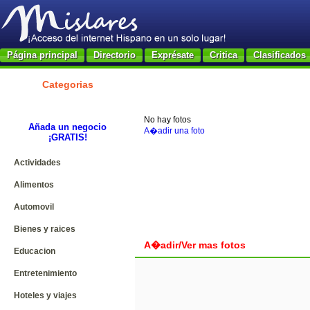
Página principal
Directorio
Exprésate
Critica
Clasificados
Categorias
No hay fotos
Añada un negocio
A�adir una foto
¡GRATIS!
Actividades
Alimentos
Automovil
Bienes y raices
A�adir/Ver mas fotos
Educacion
Entretenimiento
Hoteles y viajes