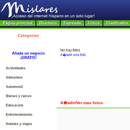
Página principal
Directorio
Exprésate
Critica
Clasificados
Categorias
No hay fotos
Añada un negocio
A�adir una foto
¡GRATIS!
Actividades
Alimentos
Automovil
Bienes y raices
A�adir/Ver mas fotos
Educacion
Entretenimiento
Hoteles y viajes